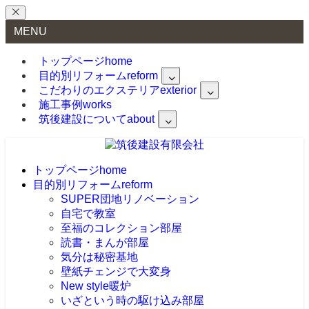
MENU
トップページ
home
目的別リフォーム
reform
こだわりのエクステリア
exterior
施工事例
works
筑後建設について
about
トップページ
home
目的別リフォーム
reform
SUPER団地リノベーション
自宅で教室
至福のコレクション部屋
読書・まんが部屋
気分は秘密基地
壁紙チェンジで大変身
New style暖炉
いざという時の駆け込み部屋