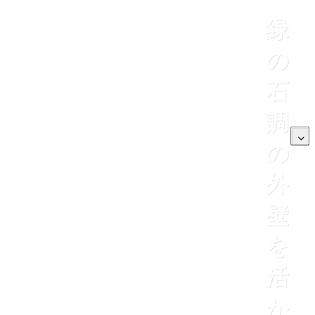
緑
の
石
調
の
外
壁
を
活
か