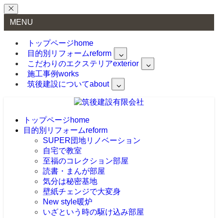
MENU
トップページ
home
目的別リフォーム
reform
こだわりのエクステリア
exterior
施工事例
works
筑後建設について
about
トップページ
home
目的別リフォーム
reform
SUPER団地リノベーション
自宅で教室
至福のコレクション部屋
読書・まんが部屋
気分は秘密基地
壁紙チェンジで大変身
New style暖炉
いざという時の駆け込み部屋