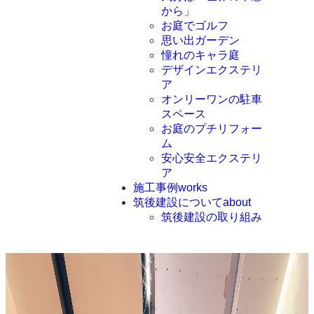
から」
お庭でゴルフ
思い出ガーデン
憧れのキャラ庭
デザインエクステリ
ア
オンリーワンの駐車
スペース
お庭のプチリフォー
ム
安心安全エクステリ
ア
施工事例
works
筑後建設について
about
筑後建設の取り組み